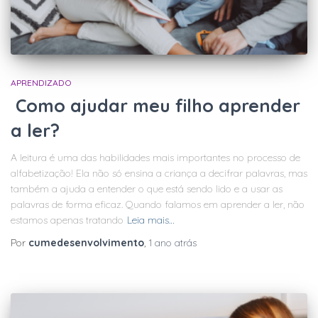
APRENDIZADO
Como ajudar meu filho aprender
a ler?
A leitura é uma das habilidades mais importantes no processo de
alfabetização! Ela não só ensina a criança a decifrar palavras, mas
também a ajuda a entender o que está sendo lido e a usar as
palavras de forma eficaz. Quando falamos em aprender a ler, não
estamos apenas tratando
Leia mais…
Por
cumedesenvolvimento
,
1 ano
atrás