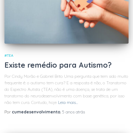
#TEA
Existe remédio para Autismo?
Por Cindy Morão e Gabriel Brito Uma pergunta que tem sido muito
frequente é: o autismo tem cura? E a resposta é não, o Transtorno
do Espectro Autista (TEA), não é uma doença, se trata de um
transtorno do neurodesenvolvimento com base genética, por isso
não tem cura. Contudo, hoje
Leia mais…
Por
cumedesenvolvimento
,
5 anos
atrás