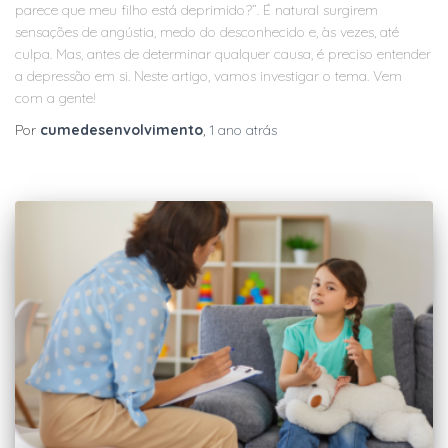
parece que meu filho está deprimido?”. É natural surgirem
sensações de angústia, medo do desconhecido e, às vezes, até
culpa. Mas, antes de determinar qualquer causa, é preciso entender
a depressão em si. Neste artigo, vamos investigar o tema. Vem
com a gente!
Por
cumedesenvolvimento
,
1 ano
atrás