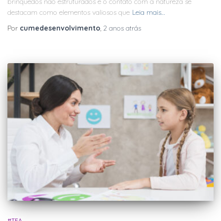
brinquedos não estruturados e o contato com a natureza se
destacam como elementos valiosos que
Leia mais…
Por
cumedesenvolvimento
,
2 anos
atrás
#TEA