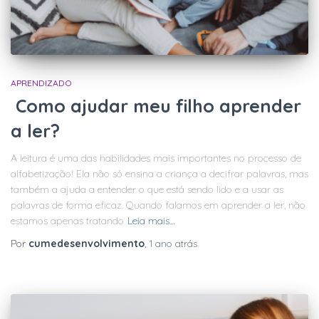
APRENDIZADO
Como ajudar meu filho aprender
a ler?
A leitura é uma das habilidades mais importantes no processo de
alfabetização! Ela não só ensina a criança a decifrar palavras, mas
também a ajuda a entender o que está sendo lido e a usar as
palavras de forma eficaz. Quando falamos em aprender a ler, não
estamos apenas tratando
Leia mais…
Por
cumedesenvolvimento
,
1 ano
atrás