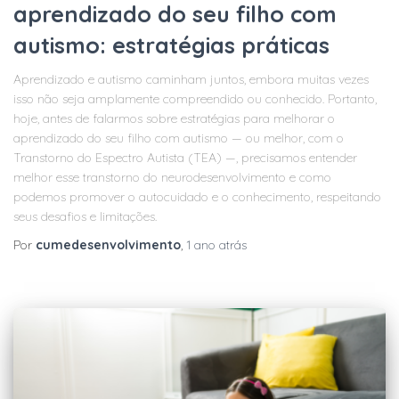
aprendizado do seu filho com
autismo: estratégias práticas
Aprendizado e autismo caminham juntos, embora muitas vezes
isso não seja amplamente compreendido ou conhecido. Portanto,
hoje, antes de falarmos sobre estratégias para melhorar o
aprendizado do seu filho com autismo — ou melhor, com o
Transtorno do Espectro Autista (TEA) —, precisamos entender
melhor esse transtorno do neurodesenvolvimento e como
podemos promover o autocuidado e o conhecimento, respeitando
seus desafios e limitações.
Por
cumedesenvolvimento
,
1 ano
atrás