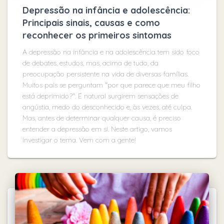
Depressão na infância e adolescência:
Principais sinais, causas e como
reconhecer os primeiros sintomas
A depressão na infância e na adolescência tem sido foco
de debates, estudos, mas, acima de tudo, da
preocupação persistente na vida de diversas famílias.
Muitos pais se perguntam "por que parece que meu filho
está deprimido?". É natural surgirem sensações de
angústia, medo do desconhecido e, às vezes, até culpa.
Mas, antes de determinar qualquer causa, é preciso
entender a depressão em si. Neste artigo, vamos
investigar o tema. Vem com a gente!