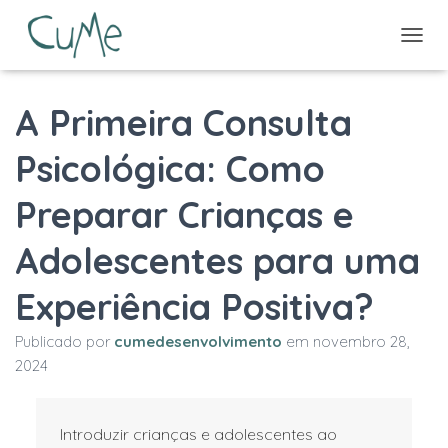
A
L
T
A Primeira Consulta
E
R
N
Psicológica: Como
A
R
Preparar Crianças e
N
A
V
Adolescentes para uma
E
G
Experiência Positiva?
A
Ç
Ã
Publicado por
cumedesenvolvimento
em
novembro 28,
O
2024
Introduzir crianças e adolescentes ao