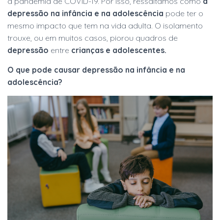
a pandemia de COVID-19. Por isso, ressaltamos como
a
depressão na infância e na adolescência
pode ter o
mesmo impacto que tem na vida adulta. O isolamento
trouxe, ou em muitos casos, piorou quadros de
depressão
entre
crianças e adolescentes.
O que pode causar depressão na infância e na
adolescência?