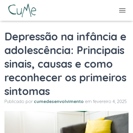
A
L
T
Depressão na infância e
E
R
N
adolescência: Principais
A
R
sinais, causas e como
N
A
V
reconhecer os primeiros
E
G
sintomas
A
Ç
Ã
Publicado por
cumedesenvolvimento
em
fevereiro 4, 2025
O