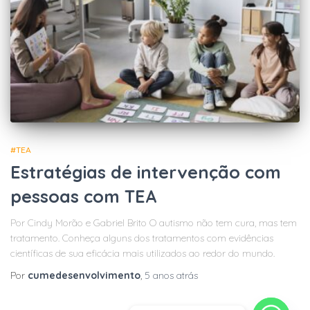
#TEA
Estratégias de intervenção com
pessoas com TEA
Por Cindy Morão e Gabriel Brito O autismo não tem cura, mas tem
tratamento. Conheça alguns dos tratamentos com evidências
científicas de sua eficácia mais utilizados ao redor do mundo.
Por
cumedesenvolvimento
,
5 anos
atrás